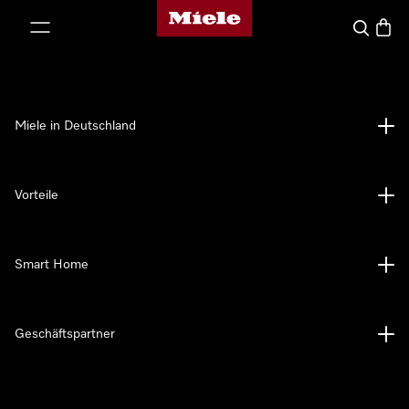
Miele-Homepage
nhalt springen
Suche
Waren
Miele in Deutschland
Vorteile
Smart Home
Geschäftspartner