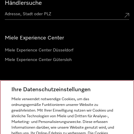
Händlersuche
Miele Experience Center
Miele Experience Center Düsseldorf
Miele Experience Center Gütersloh
Newsletter
Ihre Datenschutzeinstellungen
Miele verwendet notwendige Cookies, um das
ordnungsgemäße Funktionieren unserer Website zu
gewährleisten. Mit Ihrer Einwilligung nutzen wir Cookies und
ähnliche Technologien von Miele und Dritten für Analyse-,
Marketing- und Personalisierungszwecke. Diese erfassen
Informationen darüber, wie unsere Website genutzt wird, und
helfen uns, Ihr Online-Erlebnis zu verbessern. Die Cookies