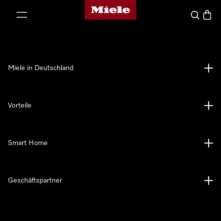
Miele-Homepage
nhalt springen
Suche
Waren
Miele in Deutschland
Vorteile
Smart Home
Geschäftspartner