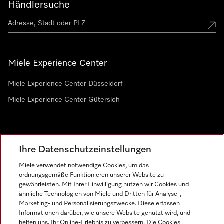
Händlersuche
Miele Experience Center
Miele Experience Center Düsseldorf
Miele Experience Center Gütersloh
Newsletter
Ihre Datenschutzeinstellungen
Miele verwendet notwendige Cookies, um das
ordnungsgemäße Funktionieren unserer Website zu
gewährleisten. Mit Ihrer Einwilligung nutzen wir Cookies und
ähnliche Technologien von Miele und Dritten für Analyse-,
Marketing- und Personalisierungszwecke. Diese erfassen
Informationen darüber, wie unsere Website genutzt wird, und
helfen uns, Ihr Online-Erlebnis zu verbessern. Die Cookies