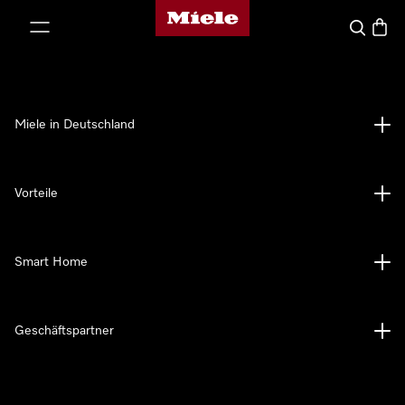
Miele-Homepage
nhalt springen
Suche
Waren
Miele in Deutschland
Vorteile
Smart Home
Geschäftspartner