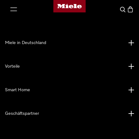
Miele-Homepage
nhalt springen
Suche
Waren
Miele in Deutschland
Vorteile
Smart Home
Geschäftspartner