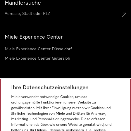
Händlersuche
Miele Experience Center
Miele Experience Center Düsseldorf
Miele Experience Center Gütersloh
Newsletter
Ihre Datenschutzeinstellungen
Miele verwendet notwendige Cookies, um das
ordnungsgemäße Funktionieren unserer Website zu
gewährleisten. Mit Ihrer Einwilligung nutzen wir Cookies und
ähnliche Technologien von Miele und Dritten für Analyse-,
Marketing- und Personalisierungszwecke. Diese erfassen
Informationen darüber, wie unsere Website genutzt wird, und
helfen uns, Ihr Online-Erlebnis zu verbessern. Die Cookies