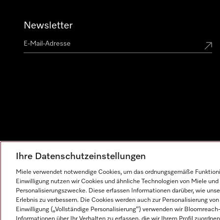
Newsletter
Ihre Datenschutzeinstellungen
Miele verwendet notwendige Cookies, um das ordnungsgemäße Funktionier
Einwilligung nutzen wir Cookies und ähnliche Technologien von Miele und 
Personalisierungszwecke. Diese erfassen Informationen darüber, wie unser
Erlebnis zu verbessern. Die Cookies werden auch zur Personalisierung v
Einwilligung („Vollständige Personalisierung“) verwenden wir Bloomreac
Informationen über Ihr Verhalten zu erfassen, die wir Ihrem Profil zuordnen