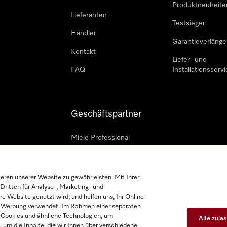
Produktneuheite
Lieferanten
Testsieger
Händler
Garantieverlänge
Kontakt
Liefer- und
FAQ
Installationsservi
Geschäftspartner
Miele Professional
Professioneller Reparateur
Miele Marine
en unserer Website zu gewährleisten. Mit Ihrer
Dritten für Analyse-, Marketing- und
Architekten und Bauträger
e Website genutzt wird, und helfen uns, Ihr Online-
on Werbung verwendet. Im Rahmen einer separaten
h-Cookies und ähnliche Technologien, um
Alle zula
, um die Inhalte, die wir Ihnen über verschiedene