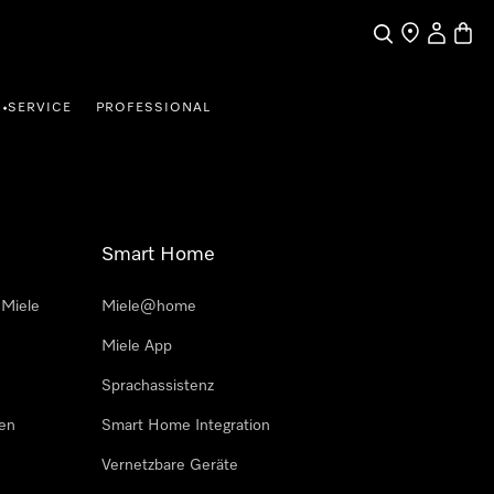
Suche
Händler finde
Mein Kun
Waren
SERVICE
PROFESSIONAL
•
Smart Home
 Miele
Miele@home
Miele App
Sprachassistenz
sen
Smart Home Integration
Vernetzbare Geräte