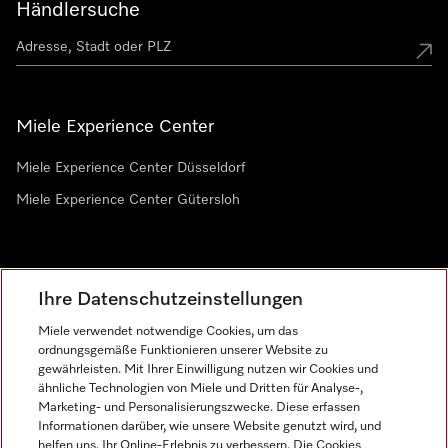
Händlersuche
Miele Experience Center
Miele Experience Center Düsseldorf
Miele Experience Center Gütersloh
Newsletter
Ihre Datenschutzeinstellungen
Miele verwendet notwendige Cookies, um das
ordnungsgemäße Funktionieren unserer Website zu
gewährleisten. Mit Ihrer Einwilligung nutzen wir Cookies und
ähnliche Technologien von Miele und Dritten für Analyse-,
Marketing- und Personalisierungszwecke. Diese erfassen
Informationen darüber, wie unsere Website genutzt wird, und
helfen uns, Ihr Online-Erlebnis zu verbessern. Die Cookies