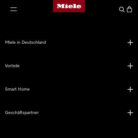
Miele-Homepage
nhalt springen
Suche
Waren
Miele in Deutschland
Vorteile
Smart Home
Geschäftspartner