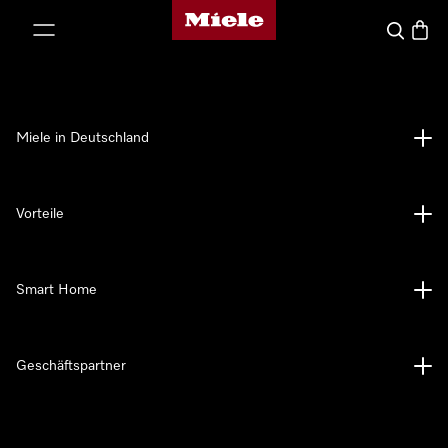
Miele-Homepage
nhalt springen
Suche
Waren
Miele in Deutschland
Vorteile
Smart Home
Geschäftspartner