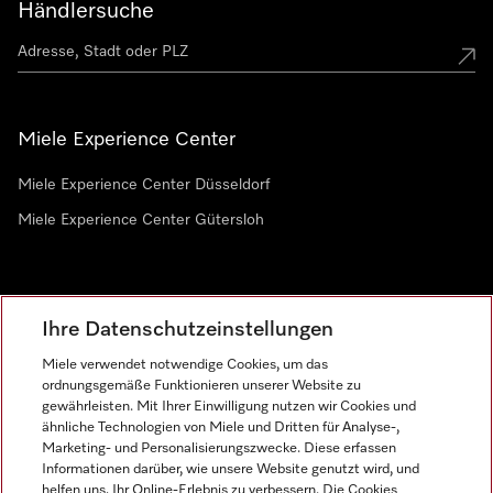
Händlersuche
Miele Experience Center
Miele Experience Center Düsseldorf
Miele Experience Center Gütersloh
Newsletter
Ihre Datenschutzeinstellungen
Miele verwendet notwendige Cookies, um das
ordnungsgemäße Funktionieren unserer Website zu
gewährleisten. Mit Ihrer Einwilligung nutzen wir Cookies und
ähnliche Technologien von Miele und Dritten für Analyse-,
Marketing- und Personalisierungszwecke. Diese erfassen
Informationen darüber, wie unsere Website genutzt wird, und
helfen uns, Ihr Online-Erlebnis zu verbessern. Die Cookies