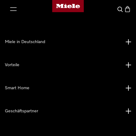
Miele-Homepage
nhalt springen
Suche
Waren
Miele in Deutschland
Vorteile
Smart Home
Geschäftspartner