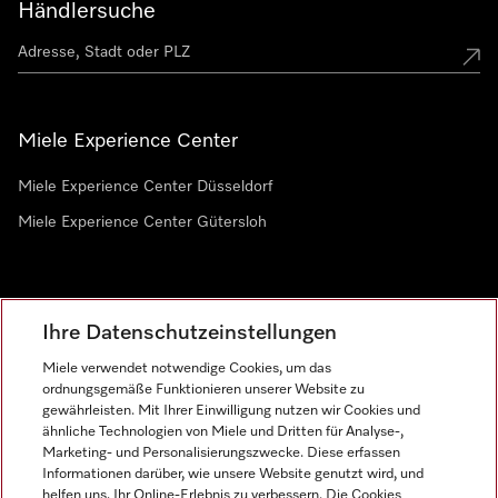
Händlersuche
Miele Experience Center
Miele Experience Center Düsseldorf
Miele Experience Center Gütersloh
Newsletter
Ihre Datenschutzeinstellungen
Miele verwendet notwendige Cookies, um das
ordnungsgemäße Funktionieren unserer Website zu
gewährleisten. Mit Ihrer Einwilligung nutzen wir Cookies und
ähnliche Technologien von Miele und Dritten für Analyse-,
Marketing- und Personalisierungszwecke. Diese erfassen
Informationen darüber, wie unsere Website genutzt wird, und
helfen uns, Ihr Online-Erlebnis zu verbessern. Die Cookies