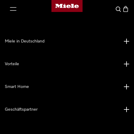
Miele-Homepage
nhalt springen
Suche
Waren
Miele in Deutschland
Vorteile
Smart Home
Geschäftspartner