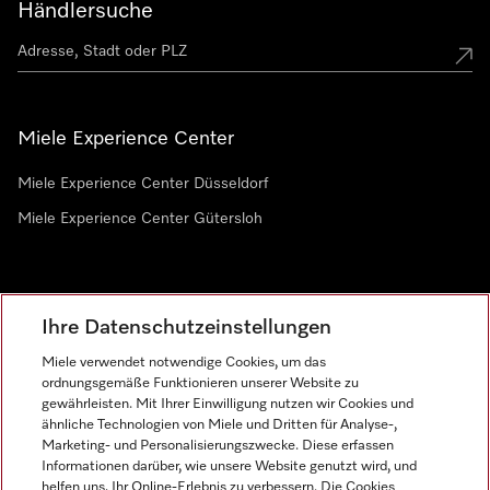
Händlersuche
Miele Experience Center
Miele Experience Center Düsseldorf
Miele Experience Center Gütersloh
Newsletter
Ihre Datenschutzeinstellungen
Miele verwendet notwendige Cookies, um das
ordnungsgemäße Funktionieren unserer Website zu
gewährleisten. Mit Ihrer Einwilligung nutzen wir Cookies und
ähnliche Technologien von Miele und Dritten für Analyse-,
Marketing- und Personalisierungszwecke. Diese erfassen
Informationen darüber, wie unsere Website genutzt wird, und
helfen uns, Ihr Online-Erlebnis zu verbessern. Die Cookies