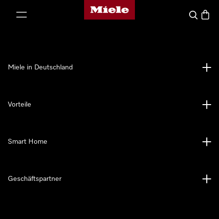
Miele-Homepage
nhalt springen
Suche
Waren
Miele in Deutschland
Vorteile
Smart Home
Geschäftspartner