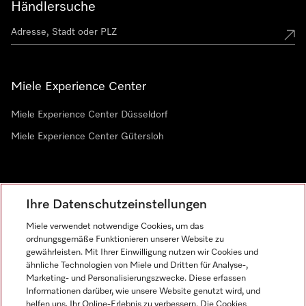
Händlersuche
Miele Experience Center
Miele Experience Center Düsseldorf
Miele Experience Center Gütersloh
Newsletter
Ihre Datenschutzeinstellungen
Miele verwendet notwendige Cookies, um das
ordnungsgemäße Funktionieren unserer Website zu
gewährleisten. Mit Ihrer Einwilligung nutzen wir Cookies und
ähnliche Technologien von Miele und Dritten für Analyse-,
Marketing- und Personalisierungszwecke. Diese erfassen
Informationen darüber, wie unsere Website genutzt wird, und
helfen uns, Ihr Online-Erlebnis zu verbessern. Die Cookies