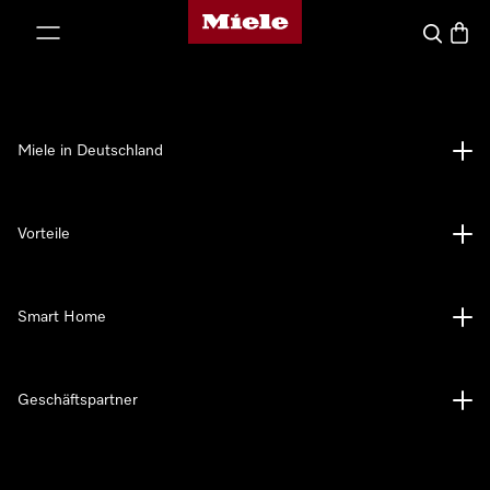
Miele-Homepage
nhalt springen
Suche
Waren
Miele in Deutschland
Vorteile
Smart Home
Geschäftspartner