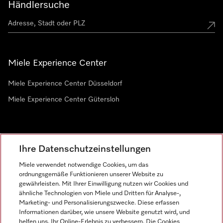
Händlersuche
Miele Experience Center
Miele Experience Center Düsseldorf
Miele Experience Center Gütersloh
Newsletter
Ihre Datenschutzeinstellungen
Miele verwendet notwendige Cookies, um das
ordnungsgemäße Funktionieren unserer Website zu
gewährleisten. Mit Ihrer Einwilligung nutzen wir Cookies und
ähnliche Technologien von Miele und Dritten für Analyse-,
Marketing- und Personalisierungszwecke. Diese erfassen
Informationen darüber, wie unsere Website genutzt wird, und
helfen uns, Ihr Online-Erlebnis zu verbessern. Die Cookies