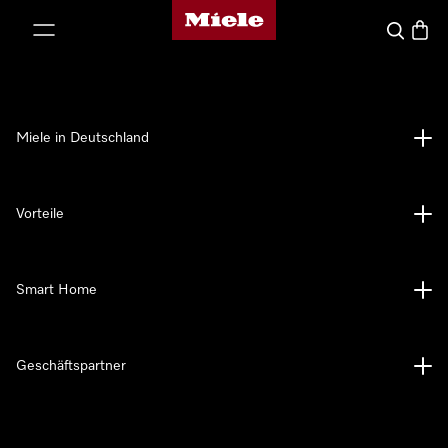
Miele-Homepage
nhalt springen
Suche
Waren
Miele in Deutschland
Vorteile
Smart Home
Geschäftspartner