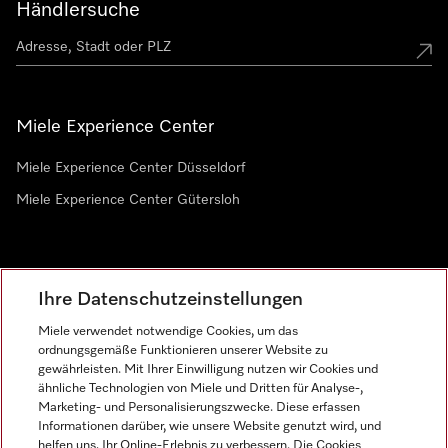
Händlersuche
Miele Experience Center
Miele Experience Center Düsseldorf
Miele Experience Center Gütersloh
Newsletter
Ihre Datenschutzeinstellungen
Miele verwendet notwendige Cookies, um das
ordnungsgemäße Funktionieren unserer Website zu
gewährleisten. Mit Ihrer Einwilligung nutzen wir Cookies und
ähnliche Technologien von Miele und Dritten für Analyse-,
Marketing- und Personalisierungszwecke. Diese erfassen
Informationen darüber, wie unsere Website genutzt wird, und
helfen uns, Ihr Online-Erlebnis zu verbessern. Die Cookies