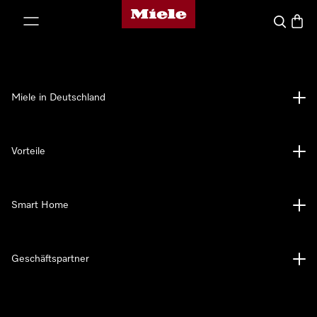
Miele-Homepage
nhalt springen
Suche
Waren
Miele in Deutschland
Vorteile
Smart Home
Geschäftspartner