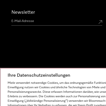
Newsletter
Ihre Datenschutzeinstellungen
Miele verwendet notwendige Cookies, um das ordnungsgemäße Funktionier
Einwilligung nutzen wir Cookies und ähnliche Technologien von Miele und 
Personalisierungszwecke. Diese erfassen Informationen darüber, wie unser
Erlebnis zu verbessern. Die Cookies werden auch zur Personalisierung v
Einwilligung („Vollständige Personalisierung“) verwenden wir Bloomreac
Informationen über Ihr Verhalten zu erfassen, die wir Ihrem Profil zuordnen