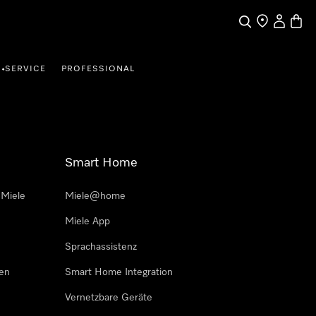
Suche
Händler finde
Mein Kun
Waren
SERVICE
PROFESSIONAL
•
Smart Home
 Miele
Miele@home
Miele App
Sprachassistenz
sen
Smart Home Integration
Vernetzbare Geräte