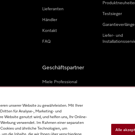
Produktneuheite
Lieferanten
Testsieger
Händler
Garantieverlänge
Kontakt
Liefer- und
FAQ
Installationsservi
Geschäftspartner
Miele Professional
Professioneller Reparateur
Miele Marine
en unserer Website zu gewährleisten. Mit Ihrer
Dritten für Analyse-, Marketing- und
Architekten und Bauträger
e Website genutzt wird, und helfen uns, Ihr Online-
on Werbung verwendet. Im Rahmen einer separaten
h-Cookies und ähnliche Technologien, um
Alle akzep
, um die Inhalte, die wir Ihnen über verschiedene