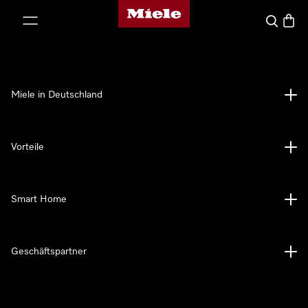
Miele-Homepage
nhalt springen
Suche
Waren
Miele in Deutschland
Vorteile
Smart Home
Geschäftspartner