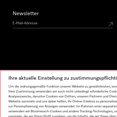
Newsletter
Ihre aktuelle Einstellung zu zustimmungspflich
Um die ordnungsgemäße Funktion unserer Website zu gewährleisten, verw
Ihrer Zustimmung verwenden wir auch nicht unbedingt erforderliche Cook
Analysezwecke, darunter Cookies von Dritten, unseren Partnern und Dienst
Website sammeln und uns dabei helfen, Ihr Online-Erlebnis zu personalis
zur Personalisierung von Anzeigen verwendet. Im Rahmen einer separaten E
verwenden wir Bloomreach-Cookies und andere Tracking-Technologien, um
sammeln, die wir Ihrem Profil zuordnen, um die Inhalte, die wir Ihnen übe