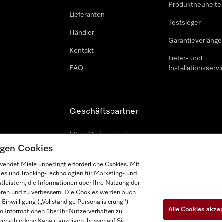
Produktneuheite
Lieferanten
Testsieger
Händler
Garantieverlänge
Kontakt
Liefer- und
FAQ
Installationsservi
Geschäftspartner
Miele Professional
tigen Cookies
Professioneller Reparateur
endet Miele unbedingt erforderliche Cookies. Mit
Miele Marine
ies und Tracking-Technologien für Marketing- und
leistern, die Informationen über Ihre Nutzung der
Architekten und Bauträger
ieren und zu verbessern. Die Cookies werden auch
inwilligung („Vollständige Personalisierung“)
Alle Cookies akze
 Informationen über Ihr Nutzerverhalten zu
r verschiedene Kanäle anzeigen, besser auf Sie