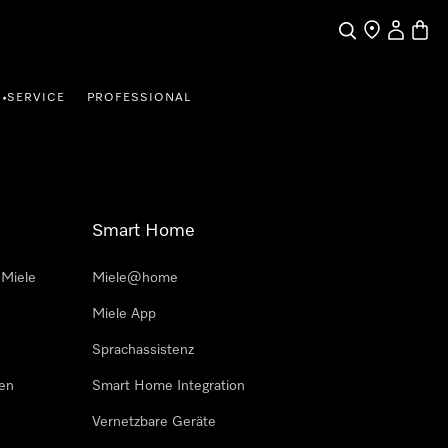
Suche
Händler finde
Mein Kun
Waren
SERVICE
PROFESSIONAL
•
Smart Home
 Miele
Miele@home
Miele App
Sprachassistenz
sen
Smart Home Integration
Vernetzbare Geräte