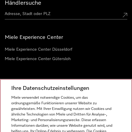
Händlersuche
Miele Experience Center
Miele Experience Center Düsseldorf
Miele Experience Center Gütersloh
Newsletter
Ihre Datenschutzeinstellungen
Miele verwendet notwendige Cookies, um das
ordnungsgemäße Funktionieren unserer Website zu
gewährleisten. Mit Ihrer Einwilligung nutzen wir Cookies und
ähnliche Technologien von Miele und Dritten für Analyse-,
Marketing- und Personalisierungszwecke. Diese erfassen
Informationen darüber, wie unsere Website genutzt wird, und
helfen uns, Ihr Online-Erlebnis zu verbessern. Die Cookies