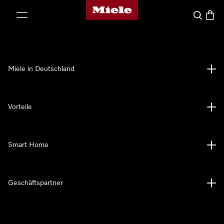
Miele-Homepage
nhalt springen
Suche
Waren
Miele in Deutschland
Vorteile
Smart Home
Geschäftspartner