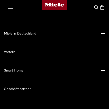
Miele-Homepage
nhalt springen
Suche
Waren
Miele in Deutschland
Vorteile
Smart Home
Geschäftspartner