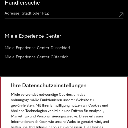
Händlersuche
Miele Experience Center
Miele Experience Center Düsseldorf
Miele Experience Center Gütersloh
Newsletter
Ihre Datenschutzeinstellungen
Miele verwendet notwendige Cookies, um das
ordnungsgemäße Funktionieren unserer Website zu
gewährleisten. Mit Ihrer Einwilligung nutzen wir Cookies und
ähnliche Technologien von Miele und Dritten für Analyse-,
Marketing- und Personalisierungszwecke. Diese erfassen
Informationen darüber, wie unsere Website genutzt wird, und
helfen uns, Ihr Online-Erlebnis zu verbessern. Die Cookies