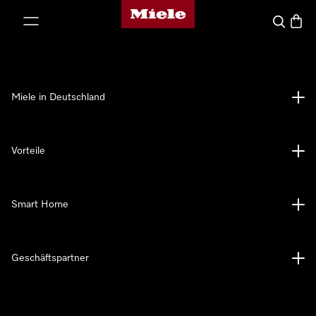
Miele-Homepage
nhalt springen
Suche
Waren
Miele in Deutschland
Vorteile
Smart Home
Geschäftspartner