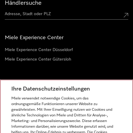
Händlersuche
Miele Experience Center
Miele Experience Center Düsseldorf
Miele Experience Center Gütersloh
Newsletter
Ihre Datenschutzeinstellungen
Miele verwendet notwendige Cookies, um das
ordnungsgemäße Funktionieren unserer Website zu
gewährleisten. Mit Ihrer Einwilligung nutzen wir Cookies und
ähnliche Technologien von Miele und Dritten für Analyse-,
Marketing- und Personalisierungszwecke. Diese erfassen
Informationen darüber, wie unsere Website genutzt wird, und
helfen uns, Ihr Online-Erlebnis zu verbessern. Die Cookies