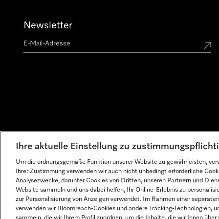
Newsletter
Ihre aktuelle Einstellung zu zustimmungspflich
Um die ordnungsgemäße Funktion unserer Website zu gewährleisten, verw
Ihrer Zustimmung verwenden wir auch nicht unbedingt erforderliche Cook
Analysezwecke, darunter Cookies von Dritten, unseren Partnern und Dienst
Website sammeln und uns dabei helfen, Ihr Online-Erlebnis zu personalis
zur Personalisierung von Anzeigen verwendet. Im Rahmen einer separaten E
verwenden wir Bloomreach-Cookies und andere Tracking-Technologien, um
sammeln, die wir Ihrem Profil zuordnen, um die Inhalte, die wir Ihnen übe