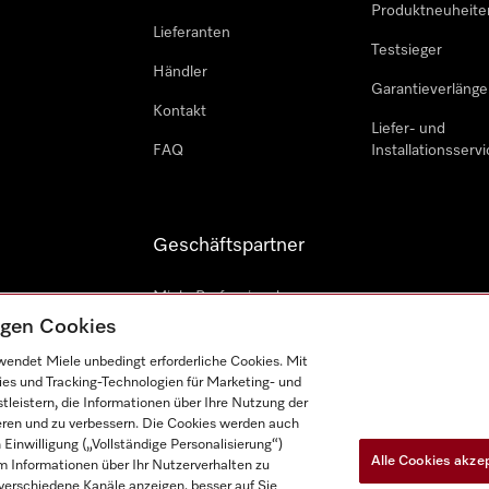
Produktneuheite
Lieferanten
Testsieger
Händler
Garantieverlänge
Kontakt
Liefer- und
FAQ
Installationsservi
Geschäftspartner
Miele Professional
tigen Cookies
Professioneller Reparateur
endet Miele unbedingt erforderliche Cookies. Mit
Miele Marine
ies und Tracking-Technologien für Marketing- und
leistern, die Informationen über Ihre Nutzung der
Architekten und Bauträger
ieren und zu verbessern. Die Cookies werden auch
inwilligung („Vollständige Personalisierung“)
Alle Cookies akze
 Informationen über Ihr Nutzerverhalten zu
r verschiedene Kanäle anzeigen, besser auf Sie