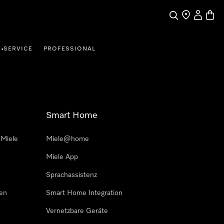
Suche
Händler finde
Mein Kun
Waren
SERVICE
PROFESSIONAL
•
Smart Home
 Miele
Miele@home
Miele App
Sprachassistenz
sen
Smart Home Integration
Vernetzbare Geräte