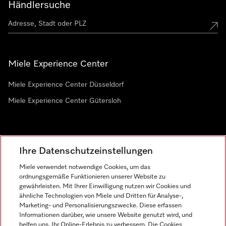
Händlersuche
Miele Experience Center
Miele Experience Center Düsseldorf
Miele Experience Center Gütersloh
Newsletter
Ihre Datenschutzeinstellungen
Miele verwendet notwendige Cookies, um das
ordnungsgemäße Funktionieren unserer Website zu
gewährleisten. Mit Ihrer Einwilligung nutzen wir Cookies und
ähnliche Technologien von Miele und Dritten für Analyse-,
Marketing- und Personalisierungszwecke. Diese erfassen
Informationen darüber, wie unsere Website genutzt wird, und
helfen uns, Ihr Online-Erlebnis zu verbessern. Die Cookies