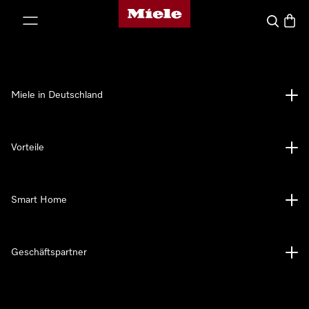
Miele-Homepage
nhalt springen
Suche
Waren
Miele in Deutschland
Vorteile
Smart Home
Geschäftspartner