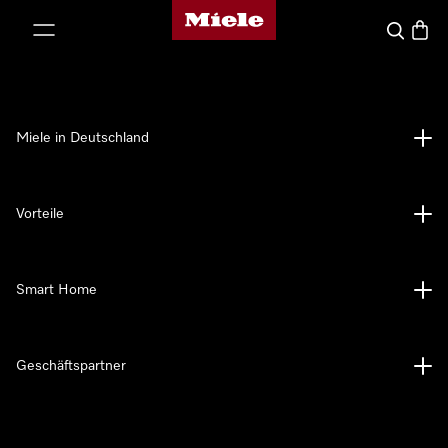
Miele-Homepage
nhalt springen
Suche
Waren
Miele in Deutschland
Vorteile
Smart Home
Geschäftspartner