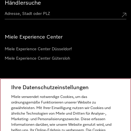
Händlersuche
Miele Experience Center
Miele Experience Center Düsseldorf
Miele Experience Center Gütersloh
Newsletter
Ihre Datenschutzeinstellungen
Miele verwendet notwendige Cookies, um das
ordnungsgemäße Funktionieren unserer Website zu
gewährleisten. Mit Ihrer Einwilligung nutzen wir Cookies und
ähnliche Technologien von Miele und Dritten für Analyse-,
Marketing- und Personalisierungszwecke. Diese erfassen
Informationen darüber, wie unsere Website genutzt wird, und
helfen uns, Ihr Online-Erlebnis zu verbessern. Die Cookies