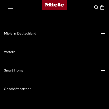
Miele-Homepage
nhalt springen
Suche
Waren
Miele in Deutschland
Vorteile
Smart Home
Geschäftspartner