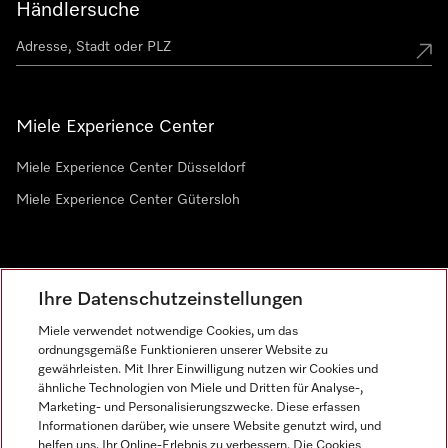
Händlersuche
Miele Experience Center
Miele Experience Center Düsseldorf
Miele Experience Center Gütersloh
Newsletter
Ihre Datenschutzeinstellungen
Miele verwendet notwendige Cookies, um das
ordnungsgemäße Funktionieren unserer Website zu
gewährleisten. Mit Ihrer Einwilligung nutzen wir Cookies und
ähnliche Technologien von Miele und Dritten für Analyse-,
Marketing- und Personalisierungszwecke. Diese erfassen
Informationen darüber, wie unsere Website genutzt wird, und
helfen uns, Ihr Online-Erlebnis zu verbessern. Die Cookies