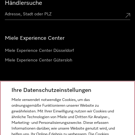
Händlersuche
Miele Experience Center
Miele Experience Center Düsseldorf
Miele Experience Center Gütersloh
Newsletter
Ihre Datenschutzeinstellungen
Miele verwendet notwendige Cookies, um das
ordnungsgemäße Funktionieren unserer Website zu
gewährleisten. Mit Ihrer Einwilligung nutzen wir Cookies und
ähnliche Technologien von Miele und Dritten für Analyse-,
Marketing- und Personalisierungszwecke. Diese erfassen
Informationen darüber, wie unsere Website genutzt wird, und
helfen uns, Ihr Online-Erlebnis zu verbessern. Die Cookies