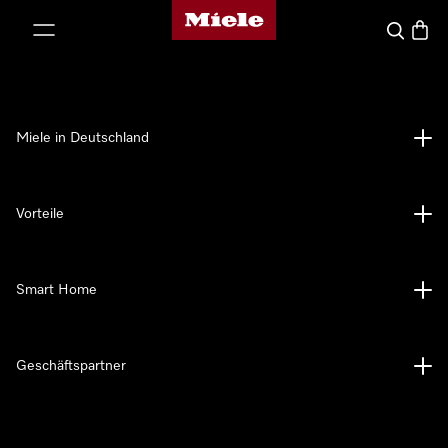
Miele-Homepage
nhalt springen
Suche
Waren
Miele in Deutschland
Vorteile
Smart Home
Geschäftspartner