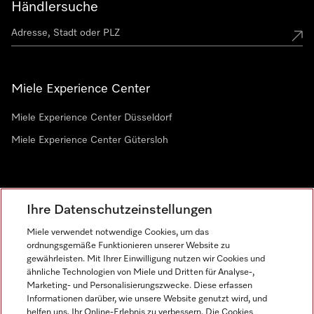
Händlersuche
Miele Experience Center
Miele Experience Center Düsseldorf
Miele Experience Center Gütersloh
Newsletter
Ihre Datenschutzeinstellungen
Miele verwendet notwendige Cookies, um das
ordnungsgemäße Funktionieren unserer Website zu
gewährleisten. Mit Ihrer Einwilligung nutzen wir Cookies und
ähnliche Technologien von Miele und Dritten für Analyse-,
Marketing- und Personalisierungszwecke. Diese erfassen
Informationen darüber, wie unsere Website genutzt wird, und
helfen uns, Ihr Online-Erlebnis zu verbessern. Die Cookies