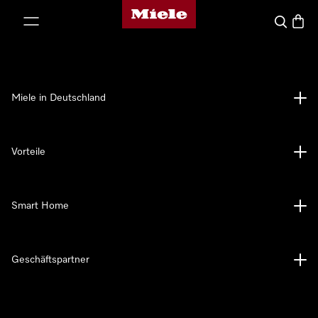
Miele-Homepage
nhalt springen
Suche
Waren
Miele in Deutschland
Vorteile
Smart Home
Geschäftspartner