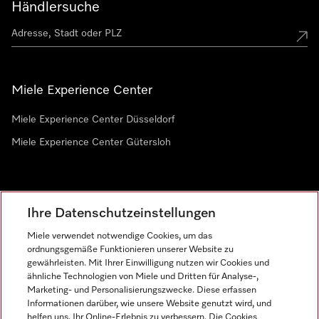
Händlersuche
Miele Experience Center
Miele Experience Center Düsseldorf
Miele Experience Center Gütersloh
Newsletter
Ihre Datenschutzeinstellungen
Miele verwendet notwendige Cookies, um das
ordnungsgemäße Funktionieren unserer Website zu
gewährleisten. Mit Ihrer Einwilligung nutzen wir Cookies und
ähnliche Technologien von Miele und Dritten für Analyse-,
Marketing- und Personalisierungszwecke. Diese erfassen
Informationen darüber, wie unsere Website genutzt wird, und
helfen uns, Ihr Online-Erlebnis zu verbessern. Die Cookies