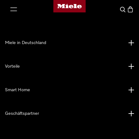
Miele-Homepage
nhalt springen
Suche
Waren
Miele in Deutschland
Vorteile
Smart Home
Geschäftspartner