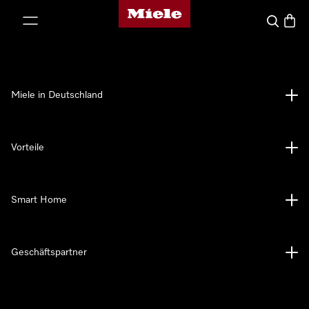
Miele-Homepage
nhalt springen
Suche
Waren
Miele in Deutschland
Vorteile
Smart Home
Geschäftspartner