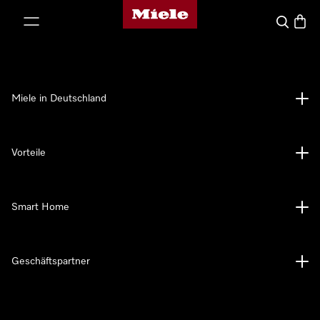
Miele-Homepage
nhalt springen
Suche
Waren
Miele in Deutschland
Vorteile
Smart Home
Geschäftspartner