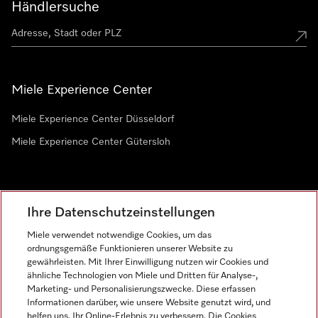
Händlersuche
Miele Experience Center
Miele Experience Center Düsseldorf
Miele Experience Center Gütersloh
Newsletter
Ihre Datenschutzeinstellungen
Miele verwendet notwendige Cookies, um das
ordnungsgemäße Funktionieren unserer Website zu
gewährleisten. Mit Ihrer Einwilligung nutzen wir Cookies und
ähnliche Technologien von Miele und Dritten für Analyse-,
Marketing- und Personalisierungszwecke. Diese erfassen
Informationen darüber, wie unsere Website genutzt wird, und
helfen uns, Ihr Online-Erlebnis zu verbessern. Die Cookies