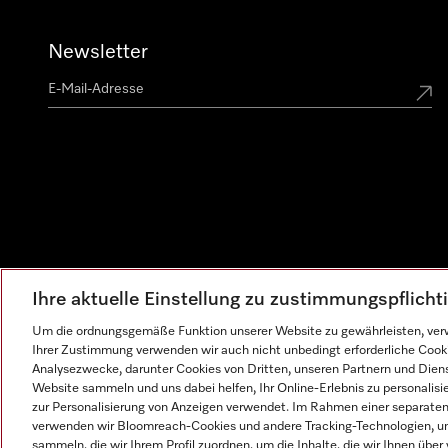
Newsletter
Ihre aktuelle Einstellung zu zustimmungspflich
Um die ordnungsgemäße Funktion unserer Website zu gewährleisten, verw
Ihrer Zustimmung verwenden wir auch nicht unbedingt erforderliche Cook
Analysezwecke, darunter Cookies von Dritten, unseren Partnern und Dienst
Website sammeln und uns dabei helfen, Ihr Online-Erlebnis zu personalis
zur Personalisierung von Anzeigen verwendet. Im Rahmen einer separaten E
verwenden wir Bloomreach-Cookies und andere Tracking-Technologien, um
sammeln, die wir Ihrem Profil zuordnen, um die Inhalte, die wir Ihnen übe