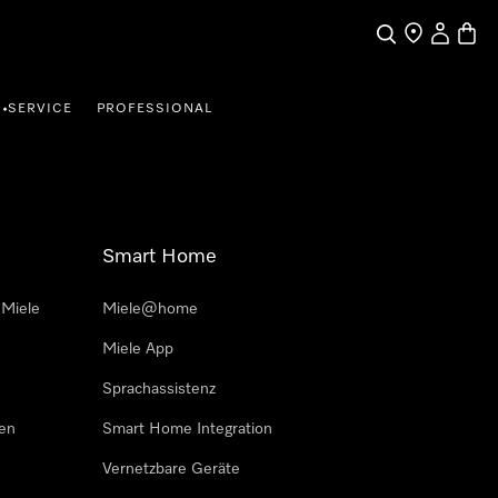
Suche
Händler finde
Mein Kun
Waren
SERVICE
PROFESSIONAL
•
Smart Home
 Miele
Miele@home
Miele App
Sprachassistenz
sen
Smart Home Integration
Vernetzbare Geräte