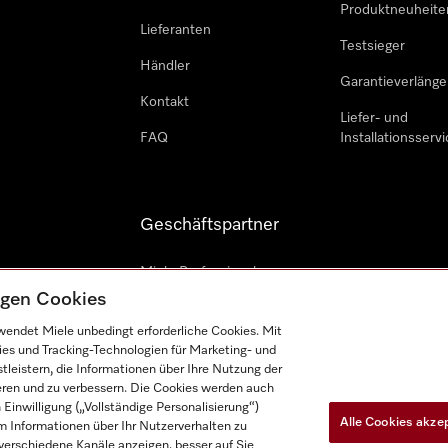
Produktneuheite
Lieferanten
Testsieger
Händler
Garantieverlänge
Kontakt
Liefer- und
FAQ
Installationsservi
Geschäftspartner
Miele Professional
tigen Cookies
Professioneller Reparateur
endet Miele unbedingt erforderliche Cookies. Mit
Miele Marine
ies und Tracking-Technologien für Marketing- und
leistern, die Informationen über Ihre Nutzung der
Architekten und Bauträger
ieren und zu verbessern. Die Cookies werden auch
inwilligung („Vollständige Personalisierung“)
Alle Cookies akze
 Informationen über Ihr Nutzerverhalten zu
r verschiedene Kanäle anzeigen, besser auf Sie