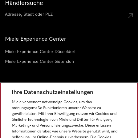
Händlersuche
Miele Experience Center
Miele Experience Center Düsseldorf
Miele Experience Center Gütersloh
Newsletter
Ihre Datenschutzeinstellungen
Miele verwendet notwendige Cookies, um das
ordnungsgemäße Funktionieren unserer Website zu
gewährleisten. Mit Ihrer Einwilligung nutzen wir Cookies und
ähnliche Technologien von Miele und Dritten für Analyse-,
Marketing- und Personalisierungszwecke. Diese erfassen
Informationen darüber, wie unsere Website genutzt wird, und
helfen uns, Ihr Online-Erlebnis zu verbessern. Die Cookies