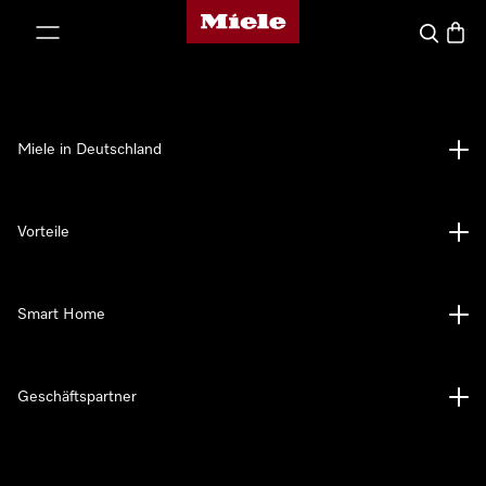
Miele-Homepage
nhalt springen
Suche
Waren
Miele in Deutschland
Vorteile
Smart Home
Geschäftspartner