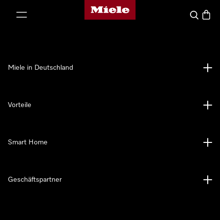
Miele-Homepage
nhalt springen
Suche
Waren
Miele in Deutschland
Vorteile
Smart Home
Geschäftspartner