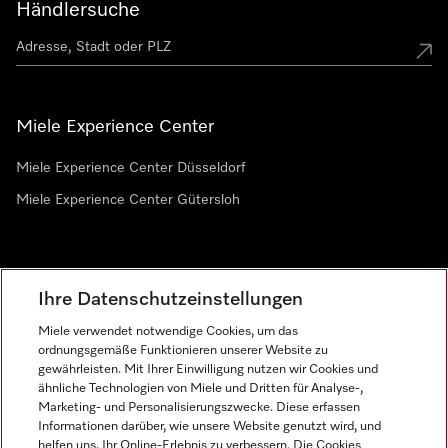
Händlersuche
Miele Experience Center
Miele Experience Center Düsseldorf
Miele Experience Center Gütersloh
Newsletter
Ihre Datenschutzeinstellungen
Miele verwendet notwendige Cookies, um das
ordnungsgemäße Funktionieren unserer Website zu
gewährleisten. Mit Ihrer Einwilligung nutzen wir Cookies und
ähnliche Technologien von Miele und Dritten für Analyse-,
Marketing- und Personalisierungszwecke. Diese erfassen
Informationen darüber, wie unsere Website genutzt wird, und
helfen uns, Ihr Online-Erlebnis zu verbessern. Die Cookies