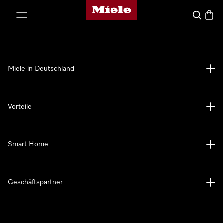
Miele-Homepage
nhalt springen
Suche
Waren
Miele in Deutschland
Vorteile
Smart Home
Geschäftspartner