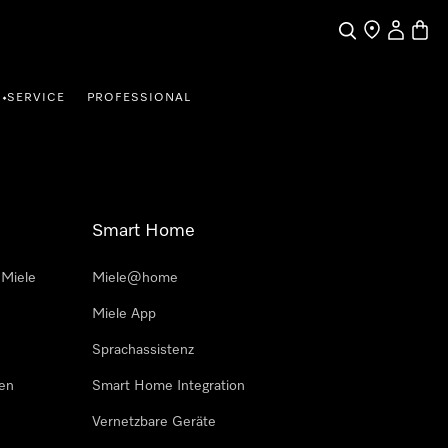
Suche
Händler finde
Mein Kun
Waren
SERVICE
PROFESSIONAL
•
Smart Home
 Miele
Miele@home
Miele App
Sprachassistenz
sen
Smart Home Integration
Vernetzbare Geräte