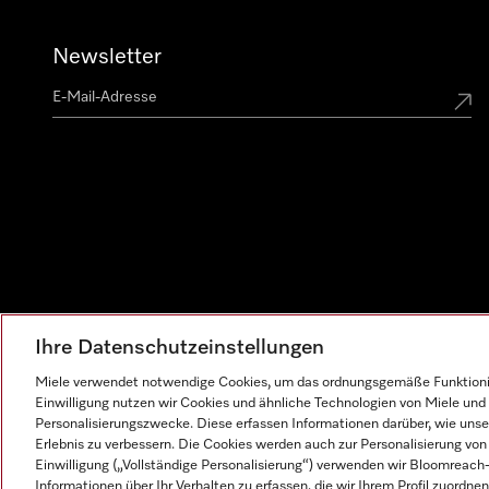
Newsletter
Ihre Datenschutzeinstellungen
Miele verwendet notwendige Cookies, um das ordnungsgemäße Funktionier
Einwilligung nutzen wir Cookies und ähnliche Technologien von Miele und 
Personalisierungszwecke. Diese erfassen Informationen darüber, wie unser
Erlebnis zu verbessern. Die Cookies werden auch zur Personalisierung v
Einwilligung („Vollständige Personalisierung“) verwenden wir Bloomreac
Informationen über Ihr Verhalten zu erfassen, die wir Ihrem Profil zuordnen