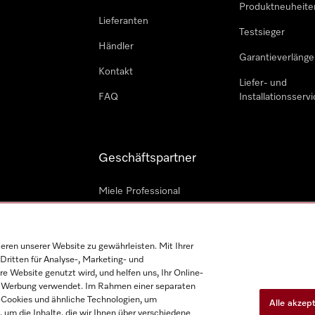
Produktneuheite
Lieferanten
Testsieger
Händler
Garantieverlänge
Kontakt
Liefer- und
FAQ
Installationsservi
Geschäftspartner
Miele Professional
Professioneller Reparateur
Miele Marine
en unserer Website zu gewährleisten. Mit Ihrer
Dritten für Analyse-, Marketing- und
Architekten und Bauträger
e Website genutzt wird, und helfen uns, Ihr Online-
on Werbung verwendet. Im Rahmen einer separaten
h-Cookies und ähnliche Technologien, um
Alle akzep
, um die Inhalte, die wir Ihnen über verschiedene