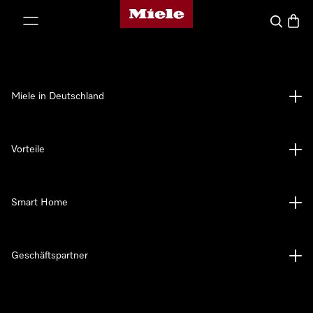
Miele-Homepage
nhalt springen
Suche
Waren
Miele in Deutschland
Vorteile
Smart Home
Geschäftspartner