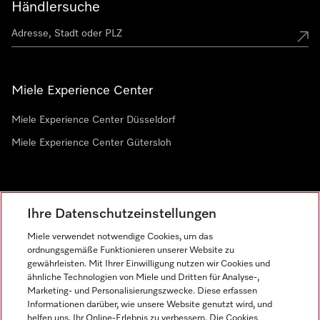
Händlersuche
Miele Experience Center
Miele Experience Center Düsseldorf
Miele Experience Center Gütersloh
Newsletter
Ihre Datenschutzeinstellungen
Miele verwendet notwendige Cookies, um das
ordnungsgemäße Funktionieren unserer Website zu
gewährleisten. Mit Ihrer Einwilligung nutzen wir Cookies und
ähnliche Technologien von Miele und Dritten für Analyse-,
Marketing- und Personalisierungszwecke. Diese erfassen
Informationen darüber, wie unsere Website genutzt wird, und
helfen uns, Ihr Online-Erlebnis zu verbessern. Die Cookies