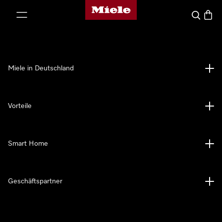
Miele-Homepage
nhalt springen
Suche
Waren
Miele in Deutschland
Vorteile
Smart Home
Geschäftspartner