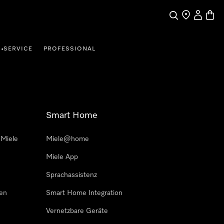
Suche
Händler finde
Mein Kun
Waren
SERVICE
PROFESSIONAL
•
Smart Home
 Miele
Miele@home
Miele App
Sprachassistenz
sen
Smart Home Integration
Vernetzbare Geräte