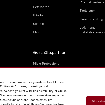
Produktneuheite
Lieferanten
Testsieger
Händler
Garantieverlänge
Kontakt
Liefer- und
FAQ
Installationsservi
Geschäftspartner
Miele Professional
Professioneller Reparateur
Miele Marine
en unserer Website zu gewährleisten. Mit Ihrer
Dritten für Analyse-, Marketing- und
Architekten und Bauträger
e Website genutzt wird, und helfen uns, Ihr Online-
on Werbung verwendet. Im Rahmen einer separaten
h-Cookies und ähnliche Technologien, um
Alle zula
, um die Inhalte, die wir Ihnen über verschiedene