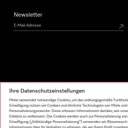
Newsletter
Ihre Datenschutzeinstellungen
Miele verwendet notwendige Cookies, um das ordnungsgemäße Funktionier
Einwilligung nutzen wir Cookies und ähnliche Technologien von Miele und 
Personalisierungszwecke. Diese erfassen Informationen darüber, wie unser
Erlebnis zu verbessern. Die Cookies werden auch zur Personalisierung v
Einwilligung („Vollständige Personalisierung“) verwenden wir Bloomreac
Informationen über Ihr Verhalten zu erfassen, die wir Ihrem Profil zuordnen