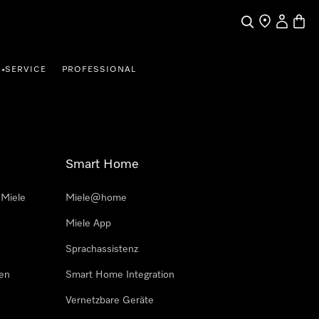
Suche
Händler finde
Mein Kun
Waren
SERVICE
PROFESSIONAL
•
Smart Home
 Miele
Miele@home
Miele App
Sprachassistenz
sen
Smart Home Integration
Vernetzbare Geräte