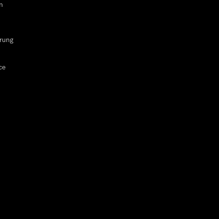
n
rung
ce