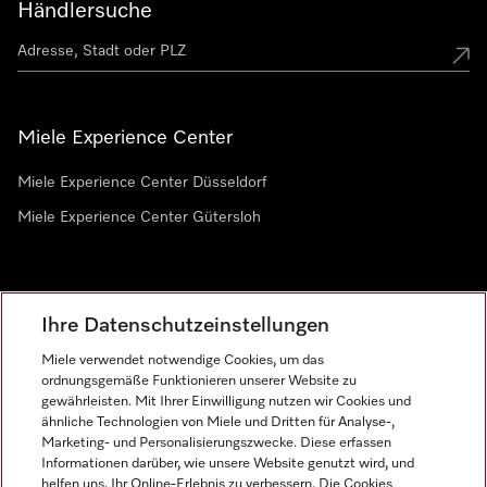
Händlersuche
Miele Experience Center
Miele Experience Center Düsseldorf
Miele Experience Center Gütersloh
Newsletter
Ihre Datenschutzeinstellungen
Miele verwendet notwendige Cookies, um das
ordnungsgemäße Funktionieren unserer Website zu
gewährleisten. Mit Ihrer Einwilligung nutzen wir Cookies und
ähnliche Technologien von Miele und Dritten für Analyse-,
Marketing- und Personalisierungszwecke. Diese erfassen
Informationen darüber, wie unsere Website genutzt wird, und
helfen uns, Ihr Online-Erlebnis zu verbessern. Die Cookies