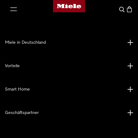
Miele-Homepage
nhalt springen
Suche
Waren
Miele in Deutschland
Vorteile
Smart Home
Geschäftspartner