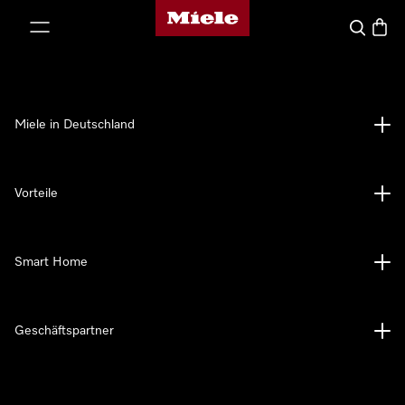
Miele-Homepage
nhalt springen
Suche
Waren
Miele in Deutschland
Vorteile
Smart Home
Geschäftspartner