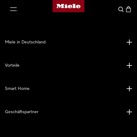
Miele-Homepage
nhalt springen
Suche
Waren
Miele in Deutschland
Vorteile
Smart Home
Geschäftspartner