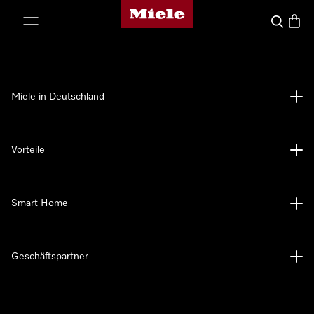
Miele-Homepage
nhalt springen
Suche
Waren
Miele in Deutschland
Vorteile
Smart Home
Geschäftspartner