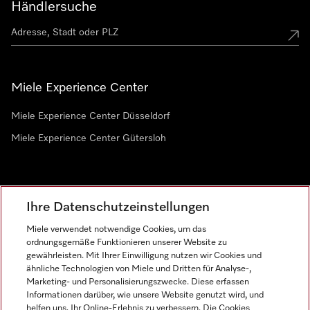
Händlersuche
Miele Experience Center
Miele Experience Center Düsseldorf
Miele Experience Center Gütersloh
Newsletter
Ihre Datenschutzeinstellungen
Miele verwendet notwendige Cookies, um das
ordnungsgemäße Funktionieren unserer Website zu
gewährleisten. Mit Ihrer Einwilligung nutzen wir Cookies und
ähnliche Technologien von Miele und Dritten für Analyse-,
Marketing- und Personalisierungszwecke. Diese erfassen
Informationen darüber, wie unsere Website genutzt wird, und
helfen uns, Ihr Online-Erlebnis zu verbessern. Die Cookies