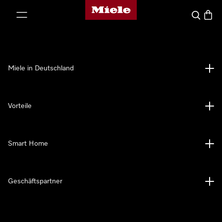
Miele-Homepage
nhalt springen
Suche
Waren
Miele in Deutschland
Vorteile
Smart Home
Geschäftspartner