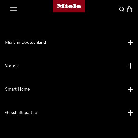
Miele-Homepage
nhalt springen
Suche
Waren
Miele in Deutschland
Vorteile
Smart Home
Geschäftspartner