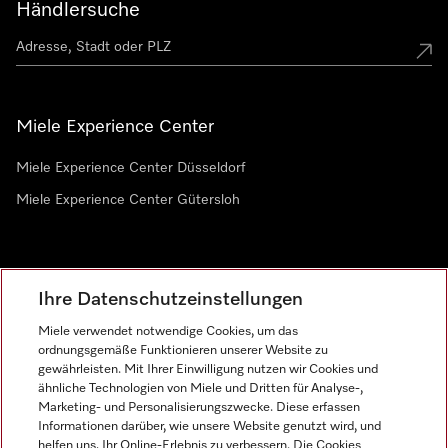
Händlersuche
Miele Experience Center
Miele Experience Center Düsseldorf
Miele Experience Center Gütersloh
Newsletter
Ihre Datenschutzeinstellungen
Miele verwendet notwendige Cookies, um das
ordnungsgemäße Funktionieren unserer Website zu
gewährleisten. Mit Ihrer Einwilligung nutzen wir Cookies und
ähnliche Technologien von Miele und Dritten für Analyse-,
Marketing- und Personalisierungszwecke. Diese erfassen
Informationen darüber, wie unsere Website genutzt wird, und
helfen uns, Ihr Online-Erlebnis zu verbessern. Die Cookies