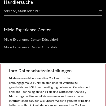
Händlersuche
Miele Experience Center
Miele Experience Center Düsseldorf
Miele Experience Center Gütersloh
Newsletter
Ihre Datenschutzeinstellungen
Miele verwendet notwendige Cookies, um das
ordnungsgemäße Funktionieren unserer Website zu
gewährleisten. Mit Ihrer Einwilligung nutzen wir Cookies und
ähnliche Technologien von Miele und Dritten für Analyse-,
Marketing- und Personalisierungszwecke. Diese erfassen
Informationen darüber, wie unsere Website genutzt wird, und
helfen uns, Ihr Online-Erlebnis zu verbessern. Die Cookies