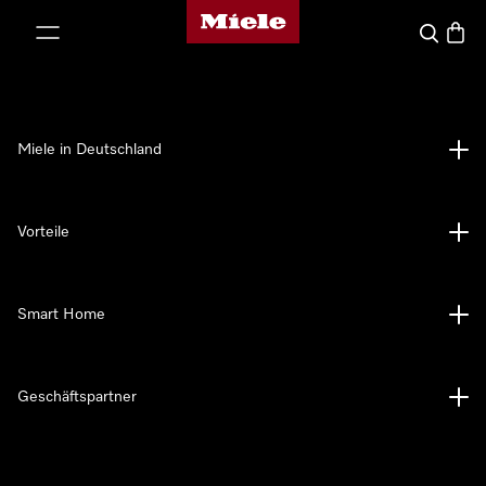
Miele-Homepage
nhalt springen
Suche
Waren
Miele in Deutschland
Vorteile
Smart Home
Geschäftspartner