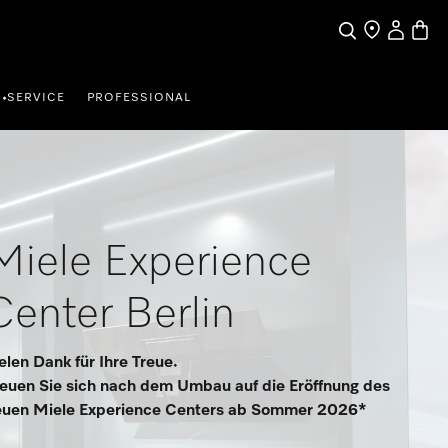
Mein Kun
Waren
Suche
Händler finde
SERVICE
PROFESSIONAL
•
Miele Experience
Center Berlin
elen Dank für Ihre Treue.
euen Sie sich nach dem Umbau auf die Eröffnung des
euen Miele Experience Centers ab Sommer 2026*​