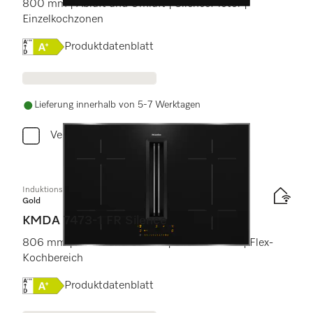
800 mm | Abluft und Umluft | SilenceMotor |
Einzelkochzonen
Onlinelabel Image, Energielabel
Produktdatenblatt
Lieferung innerhalb von 5-7 Werktagen
Vergleichen
Induktionskochfeld mit integriertem Dunstabzug
Gold
KMDA 7473-1 FR Silence
806 mm | Abluft und Umluft | SilenceMotor | Flex-
Kochbereich
Onlinelabel Image, Energielabel
Produktdatenblatt