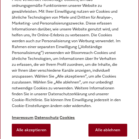
ordnungsgemäße Funktionieren unserer Website zu
gewährleisten. Mit Ihrer Einwilligung nutzen wir Cookies und
ähnliche Technologien von Miele und Dritten für Analyse-,
Marketing- und Personalisierungszwecke. Diese erfassen
Informationen darüber, wie unsere Website genutzt wird, und
helfen uns, Ihr Online-Erlebnis zu verbessern. Die Cookies
Miele auf Instagram
Miele auf Facebook
Miele auf Youtube
werden auch zur Personalisierung von Werbung verwendet. Im
Rahmen einer separaten Einwilligung („Vollständige
Personalisierung“) verwenden wir Bloomreach-Cookies und
ähnliche Technologien, um Informationen über Ihr Verhalten
zu erfassen, die wir Ihrem Profil zuordnen, um die Inhalte, die
wir Ihnen über verschiedene Kanäle anzeigen, individuell
Impressum
anzupassen. Wählen Sie „Alle akzeptieren“, um alle Cookies
zuzulassen. Wählen Sie „Alle ablehnen“, um nur unbedingt
AGB
notwendige Cookies zu verwenden. Weitere Informationen
Datenschutz
finden Sie in unserer Datenschutzerklärung und unserer
Nutzungsbedingungen
Cookie-Richtlinie. Sie können Ihre Einwilligung jederzeit in den
Cookie-Einstellungen ändern oder widerrufen.
Barrierefreiheitserklärung
EU-Gesetzen über digitale Dienste
Impressum
Datenschutz
Cookies
Widerrufsantrag
Alle akzeptieren
Alle ablehnen
Cookie-Einstellungen