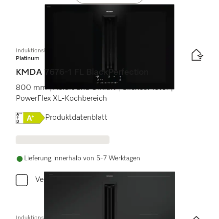
Induktionskochfeld mit integriertem Dunstabzug
Platinum
KMDA 7676-1 FL BlackPerfection
800 mm | Abluft und Umluft | SilenceMotor |
PowerFlex XL-Kochbereich
Onlinelabel Image, Energielabel
Produktdatenblatt
Lieferung innerhalb von 5-7 Werktagen
Vergleichen
Induktionskochfeld mit integriertem Dunstabzug