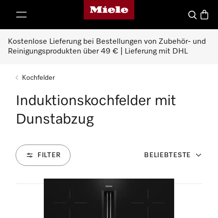
Miele-Homepage
nhalt springen
Suche
Waren
Kostenlose Lieferung bei Bestellungen von Zubehör- und
Reinigungsprodukten über 49 € | Lieferung mit DHL
Kochfelder
Induktionskochfelder mit
Dunstabzug
FILTER
BELIEBTESTE
6
Produkte