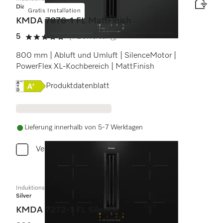
Diamond
Gratis Installation
KMDA 7876-1 FL MattFinish
5
(1 Bewertung)
5 von 5 Sternen
800 mm | Abluft und Umluft | SilenceMotor |
PowerFlex XL-Kochbereich | MattFinish
Onlinelabel Image, Energielabel
Produktdatenblatt
Lieferung innerhalb von 5-7 Werktagen
Vergleichen
Induktionskochfeld mit integriertem Dunstabzug
Silver
KMDA 7272-1 FL Silence