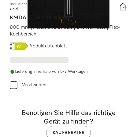
Induktionskochfeld mit integriertem Dunstabzug
Gold
KMDA 7473-1 FL Silence
800 mm | Abluft und Umluft | SilenceMotor | Flex-
Kochbereich
Onlinelabel Image, Energielabel
Produktdatenblatt
Lieferung innerhalb von 5-7 Werktagen
Vergleichen
Benötigen Sie Hilfe das richtige
Gerät zu finden?
KAUFBERATER