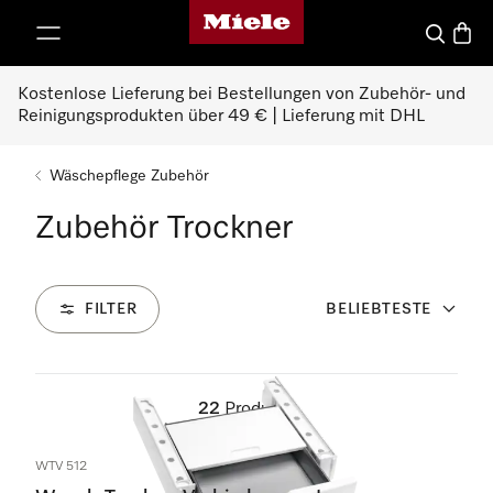
Miele-Homepage
nhalt springen
Suche
Waren
Kostenlose Lieferung bei Bestellungen von Zubehör- und
Reinigungsprodukten über 49 € | Lieferung mit DHL
Wäschepflege Zubehör
Zubehör Trockner
FILTER
BELIEBTESTE
22
Produkte
WTV 512