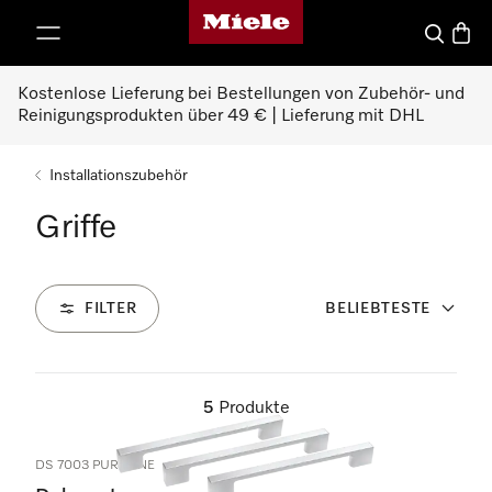
Miele-Homepage
nhalt springen
Suche
Waren
Kostenlose Lieferung bei Bestellungen von Zubehör- und
Reinigungsprodukten über 49 € | Lieferung mit DHL
Installationszubehör
Griffe
FILTER
BELIEBTESTE
5
Produkte
DS 7003 PURELINE