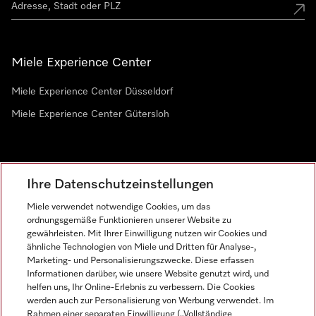
Miele Experience Center
Miele Experience Center Düsseldorf
Miele Experience Center Gütersloh
Newsletter
Ihre Datenschutzeinstellungen
Miele verwendet notwendige Cookies, um das
ordnungsgemäße Funktionieren unserer Website zu
gewährleisten. Mit Ihrer Einwilligung nutzen wir Cookies und
ähnliche Technologien von Miele und Dritten für Analyse-,
Marketing- und Personalisierungszwecke. Diese erfassen
Informationen darüber, wie unsere Website genutzt wird, und
helfen uns, Ihr Online-Erlebnis zu verbessern. Die Cookies
Miele auf Instagram
Miele auf Facebook
Miele auf Youtube
werden auch zur Personalisierung von Werbung verwendet. Im
Rahmen einer separaten Einwilligung („Vollständige