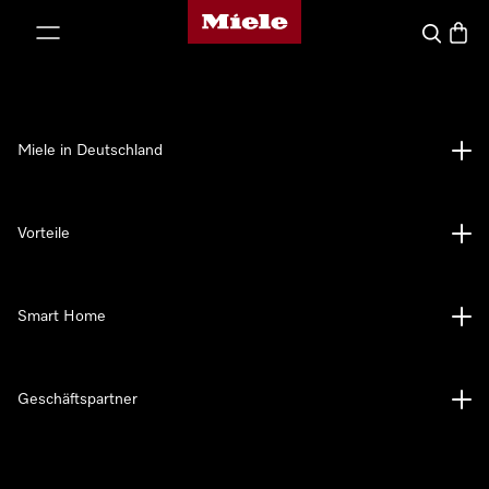
Miele-Homepage
nhalt springen
Suche
Waren
Miele in Deutschland
Vorteile
Smart Home
Geschäftspartner